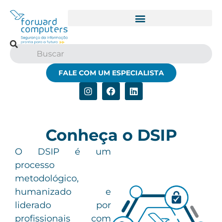
Treinamentos Personalizados
FALE COM UM ESPECIALISTA
Conheça o DSIP
O DSIP é um
processo
metodológico,
humanizado e
liderado por
profissionais com