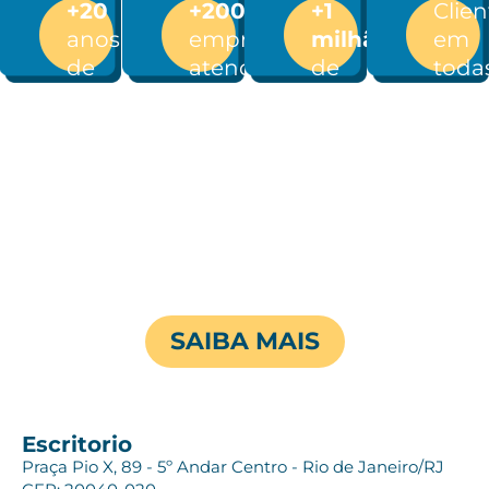
+20
+200
+1
Clien
anos
empresas
milhão
em
de
atendidas
de
toda
mercado
pessoas
as
impactadas
regi
do
Brasi
SAIBA MAIS
Escritorio
Praça Pio X, 89 - 5º Andar Centro - Rio de Janeiro/RJ