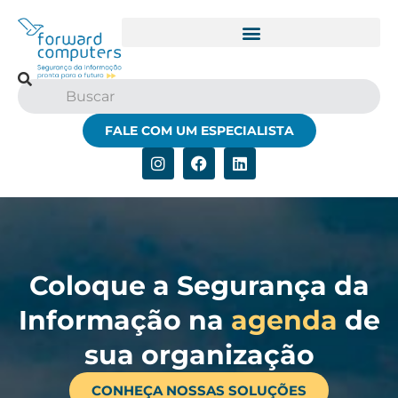
Treinamentos Personalizados
FALE COM UM ESPECIALISTA
Coloque a Segurança da
Informação na
agenda
de
sua organização
CONHEÇA NOSSAS SOLUÇÕES