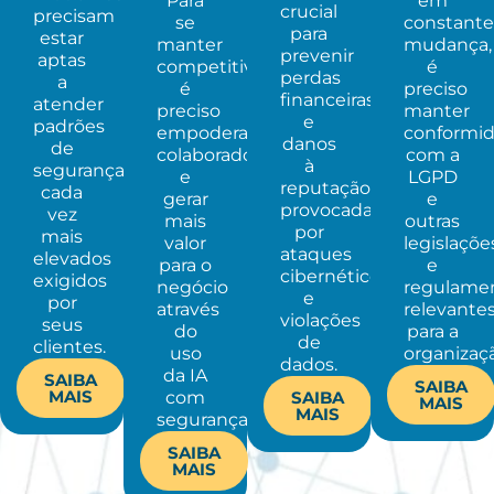
Para
em
crucial
precisam
se
constante
para
estar
manter
mudança,
prevenir
aptas
competitivo
é
perdas
a
é
preciso
financeiras
atender
preciso
manter
e
padrões
empoderar
conformi
danos
de
colaboradores
com a
à
segurança
e
LGPD
reputação
cada
gerar
e
provocadas
vez
mais
outras
por
mais
valor
legislaçõe
ataques
elevados
para o
e
cibernéticos
exigidos
negócio
regulame
e
por
através
relevante
violações
seus
do
para a
de
clientes.​
uso
organizaçã
dados.​
da IA
SAIBA
SAIBA
MAIS
com
SAIBA
MAIS
MAIS
segurança.​
SAIBA
MAIS