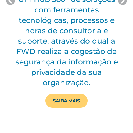
O
DSIP
é um processo
metodológico, desenvolvido
e
pela FWD, com o objetivo de
identificar os níveis de
a
implementação e
e
maturidade de sua
 e
organização.
SAIBA MAIS