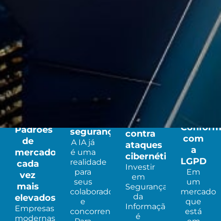
Por que investir
em
Segurança
da Informação?
Uso
de IA
com
Proteção
Conform
Padrões
segurança​
contra
com
de
A IA já
ataques
a
mercado
é uma
cibernéticos​
LGPD​
realidade
cada
Investir
para
Em
vez
em
seus
um
mais
Segurança
colaboradores
mercado
da
elevados​
e
que
Informação
Empresas
concorrentes.
está
é
modernas